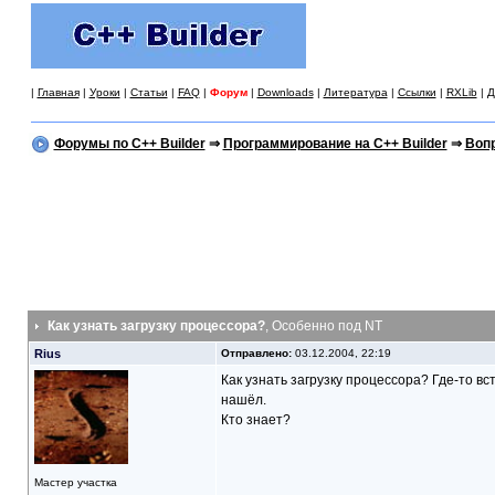
|
Главная
|
Уроки
|
Статьи
|
FAQ
|
Форум
|
Downloads
|
Литература
|
Ссылки
|
RXLib
|
Д
Форумы по C++ Builder
⇒
Программирование на C++ Builder
⇒
Вопр
Как узнать загрузку процессора?
, Особенно под NT
Rius
Отправлено:
03.12.2004, 22:19
Как узнать загрузку процессора? Где-то в
нашёл.
Кто знает?
Мастер участка