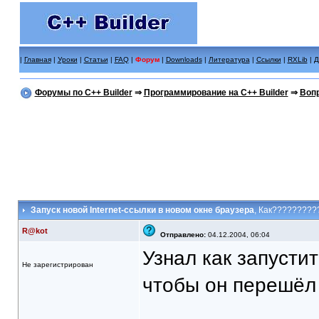
|
Главная
|
Уроки
|
Статьи
|
FAQ
|
Форум
|
Downloads
|
Литература
|
Ссылки
|
RXLib
|
Д
Форумы по C++ Builder
⇒
Программирование на C++ Builder
⇒
Вопр
Запуск новой Internet-ссылки в новом окне браузера
, Как?????????
R@kot
Отправлено:
04.12.2004, 06:04
Узнал как запусти
Не зарегистрирован
чтобы он перешёл 