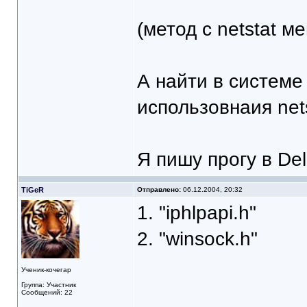
(метод с netstat м
А найти в системе
использовнаия net
Я пишу прогу в Del
TiGeR
Отправлено:
06.12.2004, 20:32
1. "iphlpapi.h"
2. "winsock.h"
Ученик-кочегар
Группа: Участник
Сообщений: 22