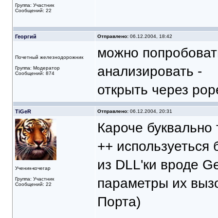
Группа: Участник
Сообщений: 22
Георгий
Отправлено:
06.12.2004, 18:42
можно попробовать
Почетный железнодорожник
анализировать -
Группа: Модератор
Сообщений: 874
открыть через pop
TiGeR
Отправлено:
06.12.2004, 20:31
Кароче буквально 
++ используеться
из DLL'ки вроде G
Ученик-кочегар
параметры их выз
Группа: Участник
Сообщений: 22
Порта)