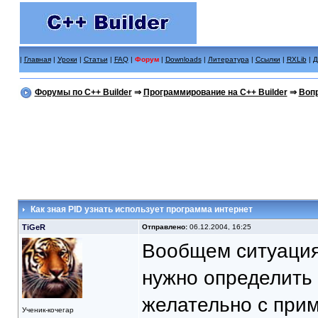
|
Главная
|
Уроки
|
Статьи
|
FAQ
|
Форум
|
Downloads
|
Литература
|
Ссылки
|
RXLib
|
Д
Форумы по C++ Builder
⇒
Программирование на C++ Builder
⇒
Вопр
Как зная PID узнать использует программа интернет
TiGeR
Отправлено:
06.12.2004, 16:25
Вообщем ситуация 
нужно определить 
желательно с при
Ученик-кочегар