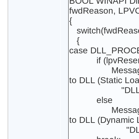
BOOL WINAPI Dl
fwdReason, LPVO
{
switch(fwdReas
{
case DLL_PROC
if (lpvReser
MessageBox(N
to DLL (Static Loa
"DLLMain"
else
MessageBox(N
to DLL (Dynamic 
"DLLMain