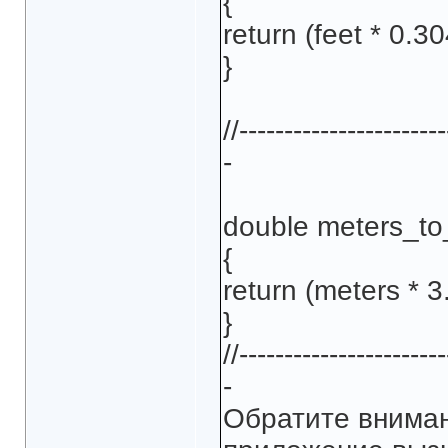
{
return (feet * 0.30
}
//-----------------------
-
double meters_to
{
return (meters * 3
}
//-----------------------
-
Обратите внимани