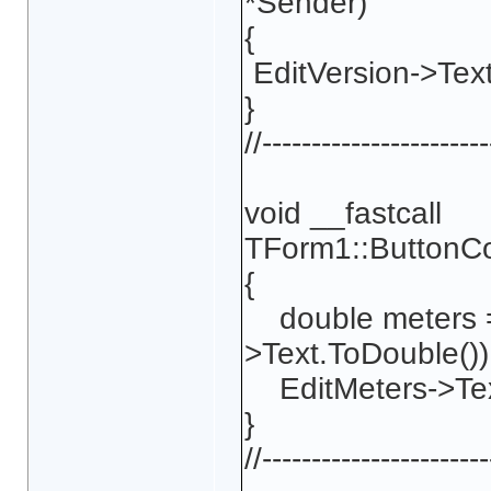
*Sender)
{
EditVersion->Text
}
//-----------------------
void __fastcall
TForm1::ButtonCo
{
double meters =
>Text.ToDouble())
EditMeters->Text
}
//-----------------------