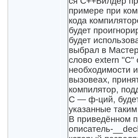
ся C++Билдер пр
примере при ком
кода компилятор
будет проигнори
будет использов
выбрал в Масте
слово extern "C
необходимости и
вызовеах, принят
компилятор, по
С — ф-ций, буде
указанные таким
В приведённом п
описатель-__decls