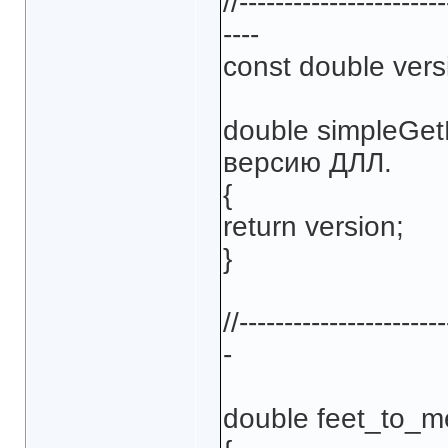
//----------------------
----
const double vers
double simpleGet
версию ДЛЛ.
{
return version;
}
//-----------------------
-
double feet_to_me