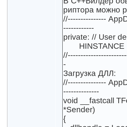
В С++Билдер обь
риптора можно р
//--------------- App
------------
private: // User d
HINSTANCE dll
//-----------------------
-
Загрузка ДЛЛ:
//--------------- Ap
--------------
void __fastcall T
*Sender)
{