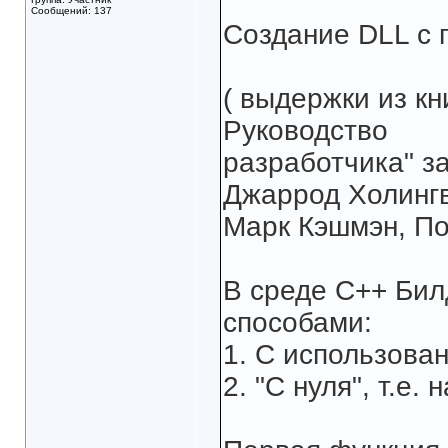
Сообщений: 137
Создание DLL с 
( выдержки из кни
Руководство
разработчика" за
Джаррод Холингв
Марк Кэшмэн, По
В среде С++ Бил
способами:
1. С использован
2. "С нуля", т.е