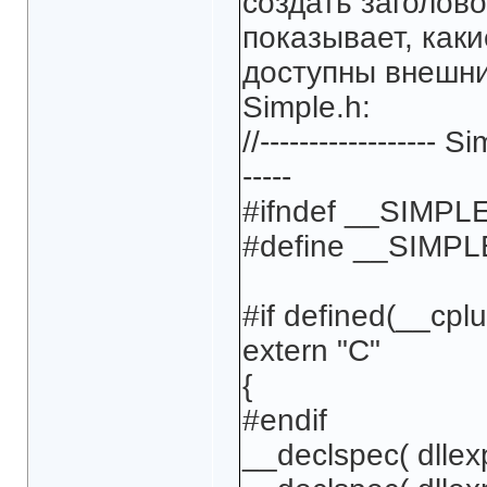
создать заголов
показывает, как
доступны внешн
Simple.h:
//------------------ Si
-----
#ifndef __SIMPL
#define __SIMP
#if defined(__cplu
extern "C"
{
#endif
__declspec( dllex