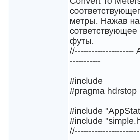
Convert To Meter
соответствующег
метры. Нажав на
сответствующее 
футы.
//--------------------
-----------
#include
#pragma hdrstop
#include "AppSta
#include "simple.
//-----------------------