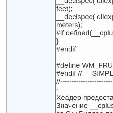
__declspec( dllex
feet);
__declspec( dllex
meters);
#if defined(__cplu
}
#endif
#define WM_FR
#endif // __SIM
//-----------------------
-
Хеадер предоста
Значение __cplu