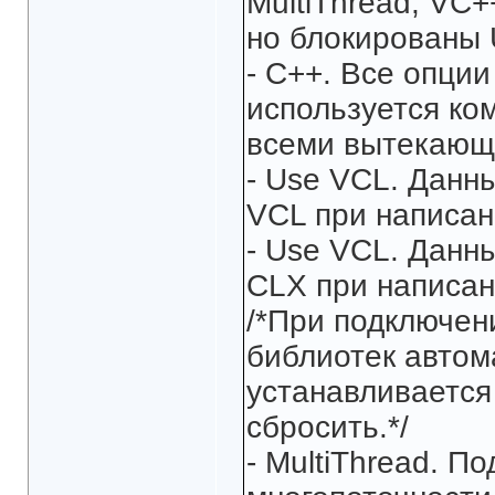
MultiThread, VC+
но блокированы 
- С++. Все опци
используется ко
всеми вытекающ
- Use VCL. Данн
VCL при написан
- Use VCL. Данн
CLX при написан
/*При подключен
библиотек автом
устанавливается
сбросить.*/
- MultiThread. 