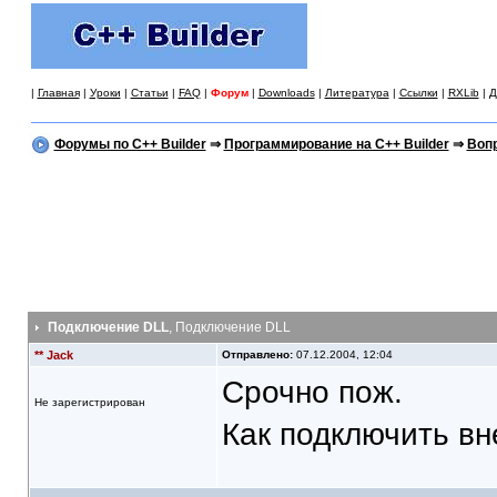
|
Главная
|
Уроки
|
Статьи
|
FAQ
|
Форум
|
Downloads
|
Литература
|
Ссылки
|
RXLib
|
Д
Форумы по C++ Builder
⇒
Программирование на C++ Builder
⇒
Вопр
Подключение DLL
, Подключение DLL
** Jack
Отправлено:
07.12.2004, 12:04
Срочно пож.
Не зарегистрирован
Как подключить вн