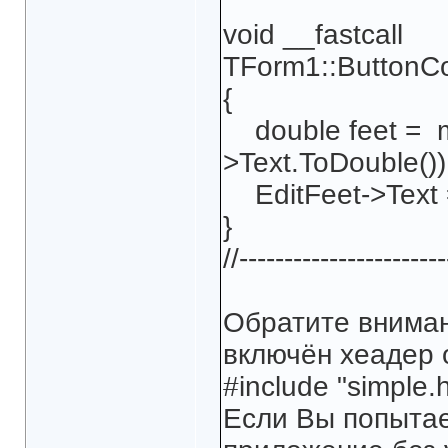
void __fastcall
TForm1::ButtonCo
{
double feet = me
>Text.ToDouble())
EditFeet->Text = 
}
//-----------------------
Обратите вниман
включён хеадер 
#include "simple.h
Если Вы попытае