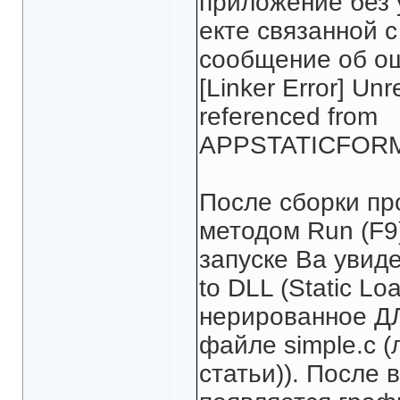
приложение без 
екте связанной с
сообщение об о
[Linker Error] Un
referenced from
APPSTATICFOR
После сборки про
методом Run (F9
запуске Ва увиде
to DLL (Static Loa
нерированное ДЛ
файле simple.c (
статьи)). После