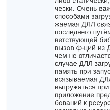
либо статически
чески. Очень ва
способами загруз
жаемая ДЛЛ связ
последнего путём
ветствующей библ
вызов ф-ций из 
чем не отличаетс
случае ДЛЛ загр
память при запу
всязываемая ДЛЛ
выгружаться при
приложение пред
бований к ресур