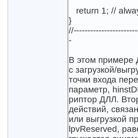
return 1; // alway
}
//-----------------------
-
В этом примере 
с загрузкой/выгр
точки входа пер
параметр, hinstD
риптор ДЛЛ. Вто
действий, связан
или выгрузкой пр
lpvReserved, рав