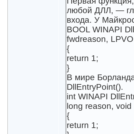
Первая функция,
любой ДЛЛ, — гл
входа. У Майкрос
BOOL WINAPI Dl
fwdreason, LPVO
{
return 1;
}
В мире Борланда
DllEntryPoint().
int WINAPI DllEn
long reason, void
{
return 1;