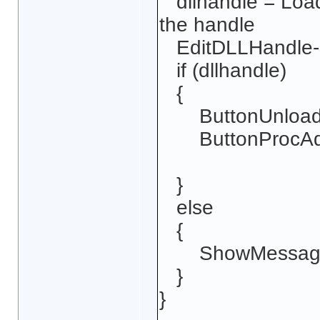
dllhandle = LoadLi
the handle
EditDLLHandle->Te
if (dllhandle)
{
ButtonUnloadLib
ButtonProcAddr
}
else
{
ShowMessage("U
}
}