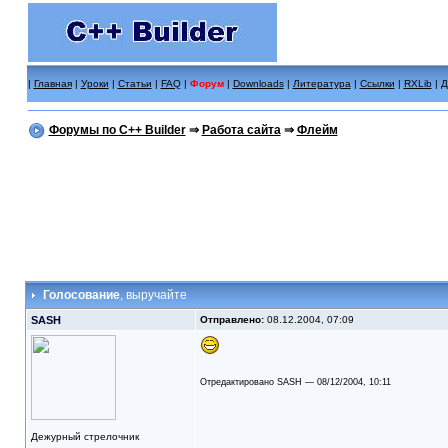
|
Главная
|
Уроки
|
Статьи
|
FAQ
|
Форум
|
Downloads
|
Литература
|
Ссылки
|
RXLib
|
Д
Форумы по C++ Builder
⇒
Работа сайта
⇒
Флейм
Голосование
, выручайте
SASH
Отправлено:
08.12.2004, 07:09
Отредактировано SASH — 08/12/2004, 10:11
Дежурный стрелочник