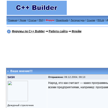
|
Главная
|
Уроки
|
Статьи
|
FAQ
|
Форум
|
Downloads
|
Литература
|
Ссылки
|
RXLib
|
Д
Форумы по C++ Builder
⇒
Работа сайта
⇒
Флейм
Ваше мнение!!!
SASH
Отправлено:
09.12.2004, 09:13
Народ, кто как считает — каких программны
всеми предприятиями, например: программ
Дежурный стрелочник