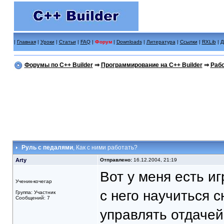
|
Главная
|
Уроки
|
Статьи
|
FAQ
|
Форум
|
Downloads
|
Литература
|
Ссылки
|
RXLib
|
Д
Форумы по C++ Builder
⇒
Программирование на C++ Builder
⇒
Рабо
Руль с педалями
, Как с ними работать?
Arty
Отправлено:
16.12.2004, 21:19
Вот у меня есть и
Ученик-кочегар
с него научиться 
Группа: Участник
Сообщений: 7
управлять отдачей