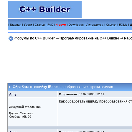
|
Главная
|
Уроки
|
Статьи
|
FAQ
|
Форум
|
Downloads
|
Литература
|
Ссылки
|
RXLib
|
Д
Форумы по C++ Builder
⇒
Программирование на C++ Builder
⇒
Рабо
Обработать ошибку IBase
, преобразование строки в число
Anry
Отправлено:
07.07.2003, 12:41
Как обработать ошибку преобразования стр
Дежурный стрелочник
Группа: Участник
Сообщений: 56