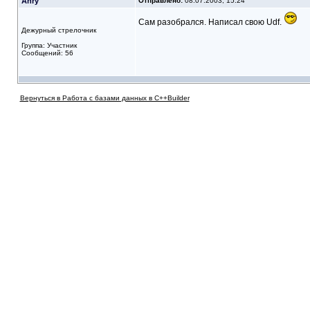
Anry
Отправлено:
08.07.2003, 15:24
Сам разобрался. Написал свою Udf.
Дежурный стрелочник
Группа: Участник
Сообщений: 56
Вернуться в Работа с базами данных в C++Builder