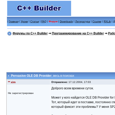
|
Главная
|
Уроки
|
Статьи
|
FAQ
|
Форум
|
Downloads
|
Литература
|
Ссылки
|
RXLib
|
Д
Форумы по C++ Builder
⇒
Программирование на C++ Builder
⇒
Рабо
Pervasive OLE DB Provider
, весь в поисках
** xim
Отправлено:
17.12.2004, 17:03
Доброго всем времени суток.
Не зарегистрирован
Может у кого найдется OLE DB Provider for
Тот, который идет в поставке, постоянно гл
который фиксит эти проблемы? У меня SP2