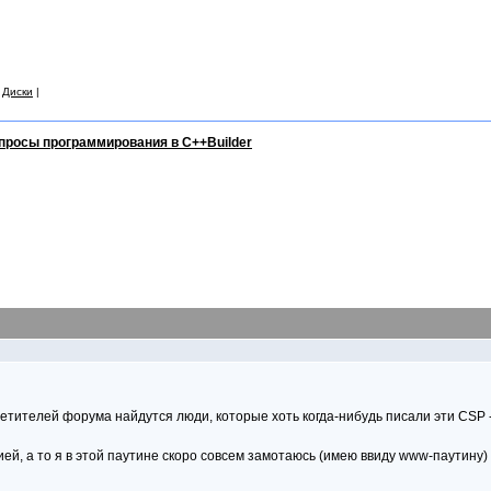
|
Диски
|
просы программирования в C++Builder
тителей форума найдутся люди, которые хоть когда-нибудь писали эти CSP --
ей, а то я в этой паутине скоро совсем замотаюсь (имею ввиду www-паутину)