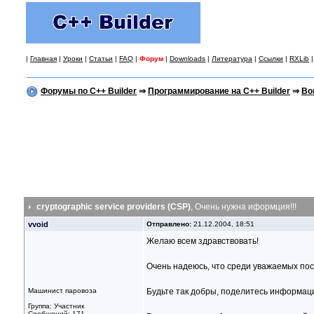
|
Главная
|
Уроки
|
Статьи
|
FAQ
|
Форум
|
Downloads
|
Литература
|
Ссылки
|
RXLib
Форумы по C++ Builder
⇒
Программирование на C++ Builder
⇒
Во
cryptographic service providers (CSP)
, Очень нужна иформция!!!
vvoid
Отправлено:
21.12.2004, 18:51
Желаю всем здравствовать!
Очень надеюсь, что среди уважаемых посе
Машинист паровоза
Будьте так добры, поделитесь информаци
Группа: Участник
Сообщений: 171