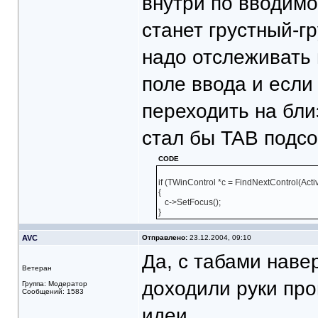
внутри по вводимо
станет грустный-г
надо отслеживать 
поле ввода и если 
переходить на бли
стал бы TAB подсо
CODE
if (TWinControl *c = FindNextControl(Active
{
c->SetFocus();
}
AVC
Отправлено:
23.12.2004, 09:10
Да, с табами навер
Ветеран
доходили руки про
Группа: Модератор
Сообщений: 1583
идеи.