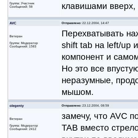
клавишами вверх, 
Группа: Участник
Сообщений: 58
AVC
Отправлено:
22.12.2004, 14:47
Перехватывать наж
Ветеран
shift tab на left/u
Группа: Модератор
Сообщений: 1583
компонент и самом
Но это все впустую
неразумные, продо
мышом.
olegenty
Отправлено:
23.12.2004, 08:59
замечу, что AVC п
Ветеран
TAB вместо стрело
Группа: Модератор
Сообщений: 2412