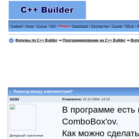
|
Главная
|
Уроки
|
Статьи
|
FAQ
|
Форум
|
Downloads
|
Литература
|
Ссылки
|
RXLib
|
Д
Форумы по C++ Builder
⇒
Программирование на C++ Builder
⇒
Вопр
Переход между компонентами?
SASH
Отправлено:
22.12.2004, 14:10
В программе есть 
ComboBox'ov.
Как можно сделать
Дежурный стрелочник