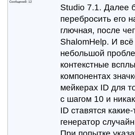
Сообщений: 12
Studio 7.1. Далее
перебросить его на
глючная, после че
ShalomHelp. И всё
небольшой проблем
контекстные всплы
компонентах значк
мейкерах ID для т
с шагом 10 и ника
ID ставятся какие-
генератор случайн
При попытке указа