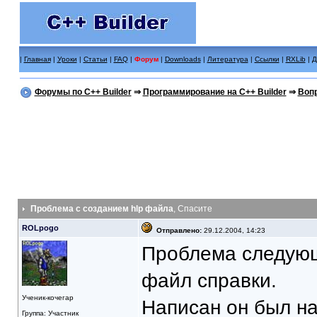
|
Главная
|
Уроки
|
Статьи
|
FAQ
|
Форум
|
Downloads
|
Литература
|
Ссылки
|
RXLib
|
Д
Форумы по C++ Builder
⇒
Программирование на C++ Builder
⇒
Вопр
Проблема с созданием hlp файла
, Спасите
ROLpogo
Отправлено:
29.12.2004, 14:23
Проблема следующ
файл справки.
Ученик-кочегар
Написан он был на
Группа: Участник