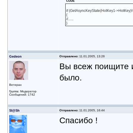
CODE
if (GetAsyncKeyState(HotKey1->HotKey)!
{
//......
}
Gedeon
Отправлено:
11.01.2005, 13:26
Вы всеж поищите и
было.
Ветеран
Группа: Модератор
Сообщений: 1742
Sl@Sh
Отправлено:
11.01.2005, 16:44
Спасибо !