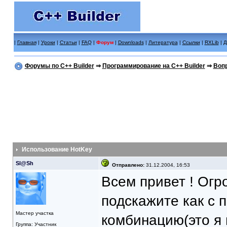
|
Главная
|
Уроки
|
Статьи
|
FAQ
|
Форум
|
Downloads
|
Литература
|
Ссылки
|
RXLib
|
Д
Форумы по C++ Builder
⇒
Программирование на C++ Builder
⇒
Вопр
Использование HotKey
Sl@Sh
Отправлено:
31.12.2004, 16:53
Всем привет ! Огр
подскажите как с 
Мастер участка
комбинацию(это я
Группа: Участник