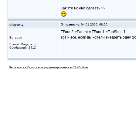
Как это можно сдлеать ??
olegenty
Отправлено:
04.01.2005, 08:00
TForm2->Parent = TForm1->TabSheet1
вот и всё, если вы хотели внедрить одну фор
Ветеран
Группа: Модератор
Сообщений: 2412
Вернуться в Вопросы программирования в C++Builder