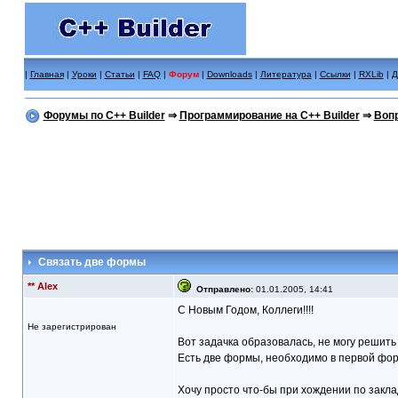
|
Главная
|
Уроки
|
Статьи
|
FAQ
|
Форум
|
Downloads
|
Литература
|
Ссылки
|
RXLib
|
Д
Форумы по C++ Builder
⇒
Программирование на C++ Builder
⇒
Вопр
Связать две формы
** Alex
Отправлено:
01.01.2005, 14:41
С Новым Годом, Коллеги!!!!
Не зарегистрирован
Вот задачка образовалась, не могу решить 
Есть две формы, необходимо в первой фор
Хочу просто что-бы при хождении по закла