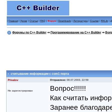
|
Главная
|
Уроки
|
Статьи
|
FAQ
|
Форум
|
Downloads
|
Литература
|
Ссылки
|
RXLib
|
Д
Форумы по C++ Builder
⇒
Программирование на C++ Builder
⇒
Вопр
считывание информации с com1 порта
Privalov
Отправлено:
08.07.2003, 22:59
Вопрос!!!!!!
Не зарегистрирован
Как считать инфор
Заранее благодар