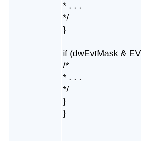
* . . .
*/
}
if (dwEvtMask & E
/*
* . . .
*/
}
}