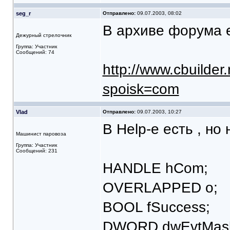
seg_r
Отправлено:
09.07.2003, 08:02
В архиве форума 
Дежурный стрелочник
Группа: Участник
Сообщений: 74
http://www.cbuilder.
spoisk=com
Vlad
Отправлено:
09.07.2003, 10:27
В Help-е есть , но
Машинист паровоза
Группа: Участник
Сообщений: 231
HANDLE hCom;
OVERLAPPED o;
BOOL fSuccess;
DWORD dwEvtMas