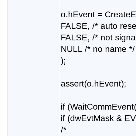
o.hEvent = CreateEv
FALSE, /* auto rese
FALSE, /* not signa
NULL /* no name */
);
assert(o.hEvent);
if (WaitCommEvent
if (dwEvtMask & E
/*