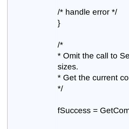
/* handle error */
}
/*
* Omit the call to 
sizes.
* Get the current co
*/
fSuccess = GetCom