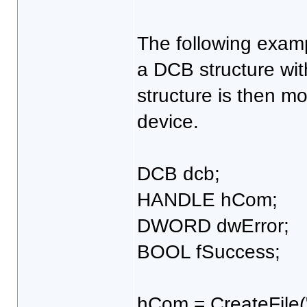
The following examp
a DCB structure wit
structure is then m
device.
DCB dcb;
HANDLE hCom;
DWORD dwError;
BOOL fSuccess;
hCom = CreateFile