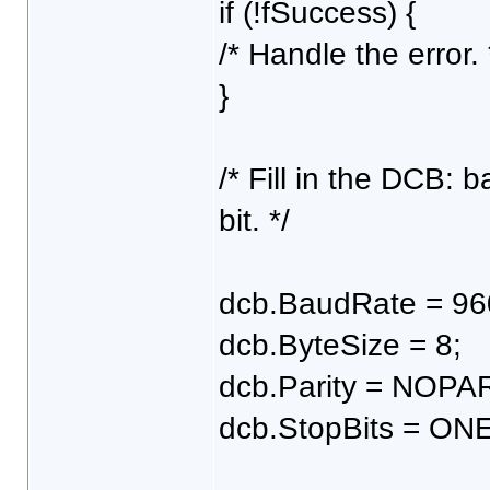
if (!fSuccess) {
/* Handle the error. 
}
/* Fill in the DCB: 
bit. */
dcb.BaudRate = 96
dcb.ByteSize = 8;
dcb.Parity = NOPA
dcb.StopBits = ON