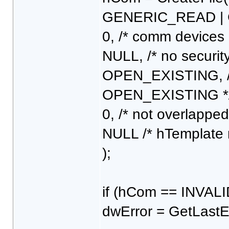
GENERIC_READ |
0, /* comm devices
NULL, /* no security 
OPEN_EXISTING, /
OPEN_EXISTING *
0, /* not overlapped
NULL /* hTemplate 
);
if (hCom == INVA
dwError = GetLastEr