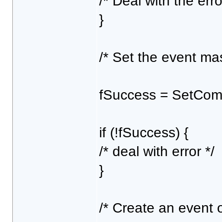
/* Deal with the error
}
/* Set the event mas
fSuccess = SetCo
if (!fSuccess) {
/* deal with error */
}
/* Create an event 