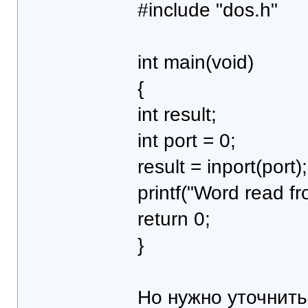
#include "dos.h"
int main(void)
{
int result;
int port = 0;
result = inport(port);
printf("Word read fr
return 0;
}
Но нужно уточнит