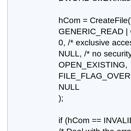
hCom = CreateFile
GENERIC_READ |
0, /* exclusive acce
NULL, /* no security 
OPEN_EXISTING,
FILE_FLAG_OVER
NULL
);
if (hCom == INVA