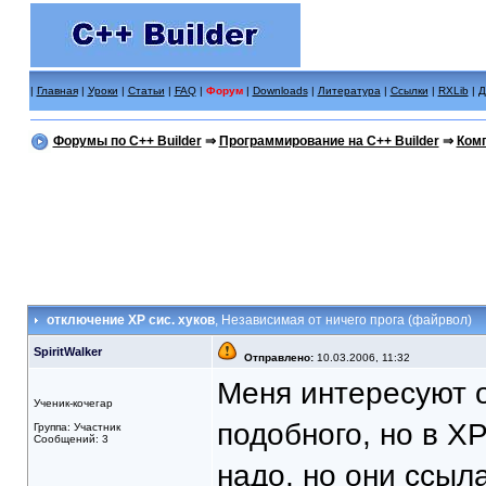
|
Главная
|
Уроки
|
Статьи
|
FAQ
|
Форум
|
Downloads
|
Литература
|
Ссылки
|
RXLib
|
Д
Форумы по C++ Builder
⇒
Программирование на C++ Builder
⇒
Комп
отключение XP сис. хуков
, Независимая от ничего прога (файрвол)
SpiritWalker
Отправлено:
10.03.2006, 11:32
Меня интересуют о
Ученик-кочегар
подобного, но в X
Группа: Участник
Сообщений: 3
надо, но они ссыл