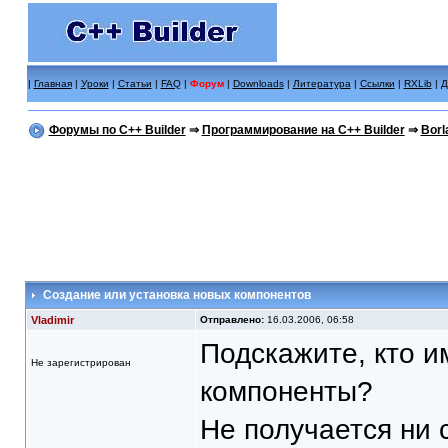
|
Главная
|
Уроки
|
Статьи
|
FAQ
|
Форум
|
Downloads
|
Литература
|
Ссылки
|
RXLib
|
Д
Форумы по C++ Builder
⇒
Программирование на C++ Builder
⇒
Borl
Создание или установка новых компонентов
Vladimir
Отправлено:
16.03.2006, 06:58
Подскажите, кто и
Не зарегистрирован
компоненты?
Не получается ни 