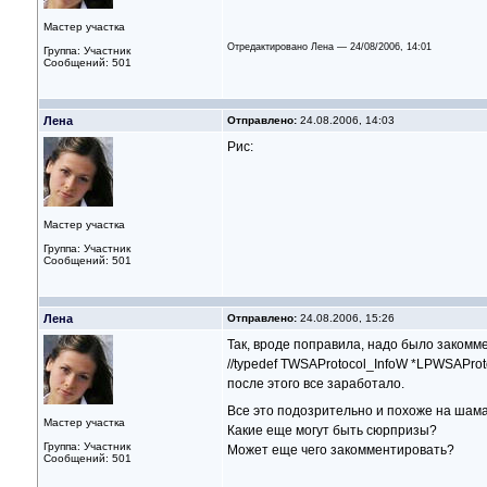
Мастер участка
Отредактировано Лена — 24/08/2006, 14:01
Группа: Участник
Сообщений: 501
Лена
Отправлено:
24.08.2006, 14:03
Рис:
Мастер участка
Группа: Участник
Сообщений: 501
Лена
Отправлено:
24.08.2006, 15:26
Так, вроде поправила, надо было закомм
//typedef TWSAProtocol_InfoW *LPWSAProt
после этого все заработало.
Все это подозрительно и похоже на шам
Мастер участка
Какие еще могут быть сюрпризы?
Группа: Участник
Может еще чего закомментировать?
Сообщений: 501