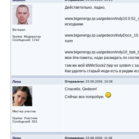
Gedeon
Действительно, ладно,
www.bigenergy.zp.ua/gedeon/indy10.0.52_s
исходники
Ветеран
www.bigenergy.zp.ua/gedeon/IndyDocs_10.
Группа: Модератор
Сообщений: 1742
хэлп
www.bigenergy.zp.ua/gedeon/indy10_bpk_b
мои бпк-пакеты, надо раскидать по соот
там же мой IdWinSock2.hpp из system с
Как удалять старый инди есть в ридми ис
Лена
Отправлено:
23.08.2006, 10:38
Спасибо, Gedeon!
Сейчас все попробую.
Мастер участка
Группа: Участник
Сообщений: 501
Лена
Отправлено:
23.08.2006, 11:38