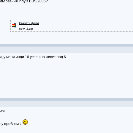
льзования Indy в BDS 2006?
Скачать файл
new_2.zip
я, у меня инди 10 успешно живет под 6.
ься
азу проблемы