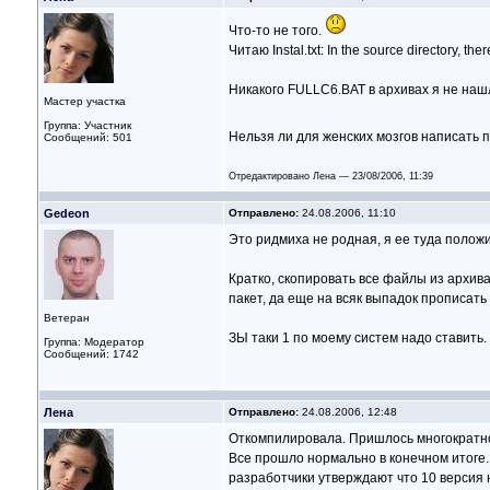
Что-то не того.
Читаю Instal.txt: In the source directory, ther
Никакого FULLC6.BAT в архивах я не нашл
Мастер участка
Группа: Участник
Нельзя ли для женских мозгов написать п
Сообщений: 501
Отредактировано Лена — 23/08/2006, 11:39
Gedeon
Отправлено:
24.08.2006, 11:10
Это ридмиха не родная, я ее туда положи
Кратко, скопировать все файлы из архива
пакет, да еще на всяк выпадок прописать
Ветеран
ЗЫ таки 1 по моему систем надо ставить.
Группа: Модератор
Сообщений: 1742
Лена
Отправлено:
24.08.2006, 12:48
Откомпилировала. Пришлось многократно
Все прошло нормально в конечном итоге.
разработчики утверждают что 10 версия н