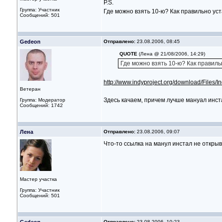
P.S.
Группа: Участник
Где можно взять 10-ю? Как правильно уст
Сообщений: 501
Gedeon
Отправлено:
23.08.2006, 08:45
QUOTE
(Лена @ 21/08/2006, 14:29)
Где можно взять 10-ю? Как правиль
http://www.indyproject.org/download/Files/I
Ветеран
Здесь качаем, причем лучше мануал инста
Группа: Модератор
Сообщений: 1742
Лена
Отправлено:
23.08.2006, 09:07
Что-то ссылка на манул инстал не открыв
Мастер участка
Группа: Участник
Сообщений: 501
Отправлено:
23.08.2006, 10:23