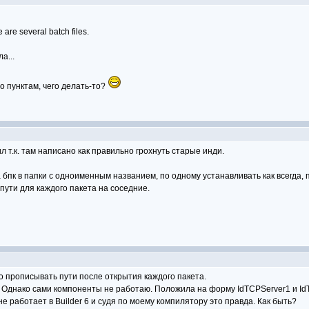
e are several batch files.
а...
о пунктам, чего делать-то?
л т.к. там написано как правильно грохнуть старые инди.
 бпк в папки с одноименным названием, по одному устанавливать как всегда,
 пути для каждого пакета на соседние.
 прописывать пути после открытия каждого пакета.
 Однако сами компоненты не работаю. Положила на форму IdTCPServer1 и IdT
е работает в Builder 6 и судя по моему компилятору это правда. Как быть?