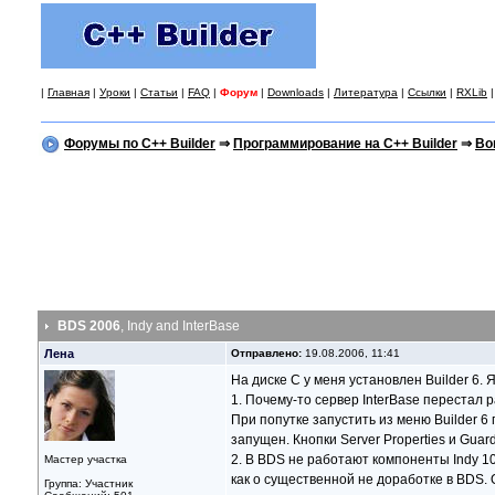
|
Главная
|
Уроки
|
Статьи
|
FAQ
|
Форум
|
Downloads
|
Литература
|
Ссылки
|
RXLib
Форумы по C++ Builder
⇒
Программирование на C++ Builder
⇒
Bo
BDS 2006
, Indy and InterBase
Лена
Отправлено:
19.08.2006, 11:41
На диске С у меня установлен Builder 6. 
1. Почему-то сервер InterBase перестал
При попутке запустить из меню Builder 6 
запущен. Кнопки Server Properties и Guar
2. В BDS не работают компоненты Indy 10
Мастер участка
как о существенной не доработке в BDS. 
Группа: Участник