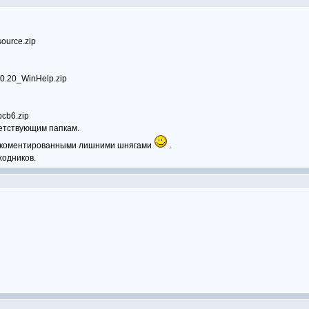
ource.zip
0.20_WinHelp.zip
cb6.zip
ветствующим папкам.
 закоментированными лишними шнягами
.
ходников.