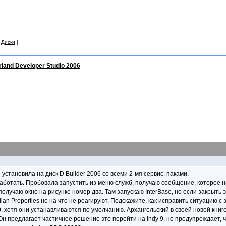
|
Диски
|
rland Developer Studio 2006
Я установила на диск D Builder 2006 со всеми 2-мя сервис. паками.
 работать. Пробовала запустить из меню служб, получаю сообщение, которое 
получаю окно на рисунке номер два. Там запускаю InterBase, но если закрыть э
dian Properties не на что не реагируют. Подскажите, как исправить ситуацию с 
, хотя они устанавливаются по умолчанию. Архангельский в своей новой книг
Он предлагает частичное решение это перейти на Indy 9, но предупреждает, чт