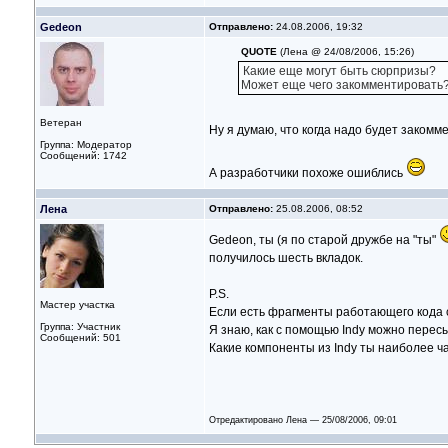
Gedeon
Отправлено:
24.08.2006, 19:32
QUOTE
(Лена @ 24/08/2006, 15:26)
Какие еще могут быть сюрпризы?
Может еще чего закомментировать
Ветеран
Ну я думаю, что когда надо будет заком
Группа: Модератор
Сообщений: 1742
А разработчики похоже ошиблись
Лена
Отправлено:
25.08.2006, 08:52
Gedeon, ты (я по старой дружбе на "ты"
получилось шесть вкладок.
P.S.
Мастер участка
Если есть фрагменты работающего кода с 
Группа: Участник
Я знаю, как с помощью Indy можно пересы
Сообщений: 501
Какие компоненты из Indy ты наиболее ч
Отредактировано Лена — 25/08/2006, 09:01