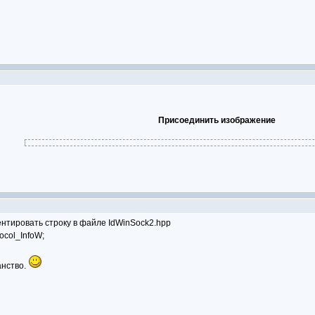
Присоединить изображение
ентировать строку в файле IdWinSock2.hpp
ocol_InfoW;
анство.