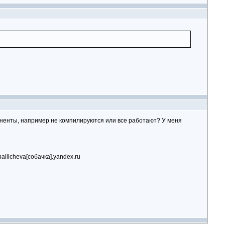
оненты, например не компилируются или все работают? У меня
ilicheva[собачка].yandex.ru