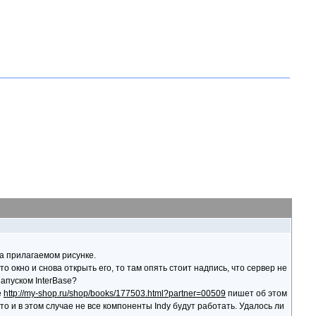
на прилагаемом рисунке.
то окно и снова открыть его, то там опять стоит надпись, что сервер не
запуском InterBase?
е
http://my-shop.ru/shop/books/177503.html?partner=00509
пишет об этом
о и в этом случае не все компоненты Indy будут работать. Удалось ли