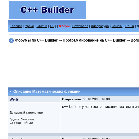
|
Главная
|
Уроки
|
Статьи
|
FAQ
|
Форум
|
Downloads
|
Литература
|
Ссылки
|
RXLib
|
Д
Форумы по C++ Builder
⇒
Программирование на C++ Builder
⇒
Вопр
Описание Математических функций
Werti
Отправлено:
30.10.2006, 16:08
с++ builder у кого есть описание математи
Дежурный стрелочник
Группа: Участник
Сообщений: 30