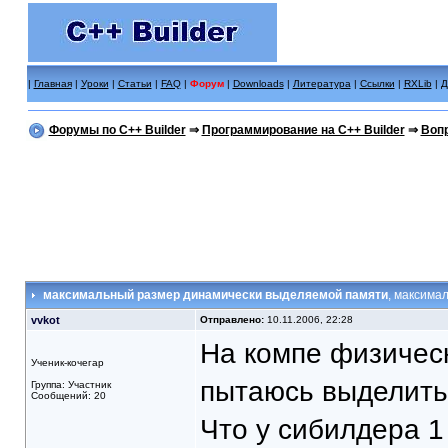
|
Главная
|
Уроки
|
Статьи
|
FAQ
|
Форум
|
Downloads
|
Литература
|
Ссылки
|
RXLib
|
Д
Форумы по C++ Builder
⇒
Программирование на C++ Builder
⇒
Вопр
максимальный размер динамически выделяемой памяти
, максима
vvkot
Отправлено:
10.11.2006, 22:28
На компе физическ
Ученик-кочегар
пытаюсь выделить 
Группа: Участник
Сообщений: 20
Что у сибилдера 1