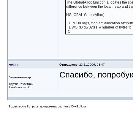
The GlobalAlloc function allocates the sp
difference between the local heap and th
HGLOBAL GlobalAlloc(
UINT uFlags, // object allocation attribut
DWORD dwBytes // number of bytes to 
);
vvkot
Отправлено:
23.11.2006, 23:47
Спасибо, попробую
Ученик-кочегар
Группа: Участник
Сообщений: 20
Вернуться в Вопросы программирования в C++Builder