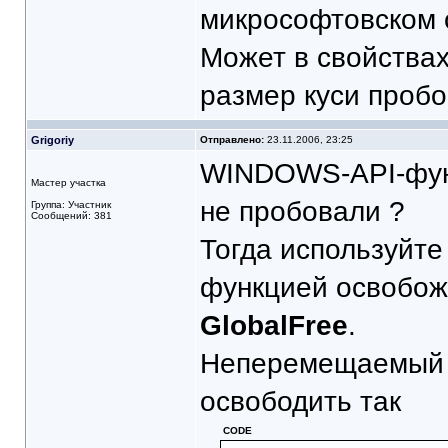
микрософтовском с
Может в свойствах
размер куси пробо
Grigoriy
Отправлено:
23.11.2006, 23:25
WINDOWS-API-фу
Мастер участка
не пробовали ?
Группа: Участник
Сообщений: 381
Тогда используйте
функцией освобож
GlobalFree
.
Неперемещаемый б
освободить так
CODE