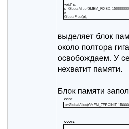
void* p;
p=GlobalAlloc(GMEM_FIXED, 150000000
//-------------------------
GlobalFree(p);
выделяет блок па
около полтора гига
освобождаем. У се
нехватит памяти.
Блок памяти запо
CODE
p=GlobalAlloc(GMEM_ZEROINIT, 15000
QUOTE