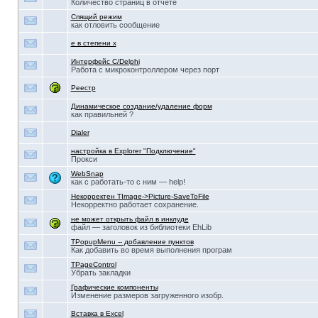
Количество страниц в отчете
Спящий режим
как отловить сообщение
e в степени х
Интерфейс C/Delphi
Работа с микроконтроллером через порт
Реестр
Динамическое создание/удаление форм
как правильней ?
Dialer
настройка в Explorer "Подключение"
Прокси
WebSnap
как с работать-то с ним — help!
Некорректен TImage->Picture-SaveToFile
Некорректно работает сохранение.
не может открыть файл в инклуде
файл — заголовок из библиотеки EhLib
TPopupMenu -- добавление пунктов
Как добавить во время выполнения програм
TPageControl
Убрать закладки
Графические компоненты
Изменение размеров загруженного изобр.
Вставка в Excel