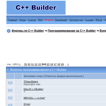
|
Главная
|
Уроки
|
Статьи
|
FAQ
|
Форум
|
Downloads
|
Литература
|
Ссылки
|
RXLib
|
Д
Форумы по C++ Builder
⇒
Программирование на C++ Builder
⇒
Вопр
стр.: (161)
<
...
59
60
61
62
63
[64]
65
66
67
68
69
...
>
Вопросы программирования в C++Builder
Заголовок темы ( Отметить форум прочитанным )
TOpenDialog
Nastrojka vida
DirectX v CBuilder
?
MDI+DLL — в char*
Отчет