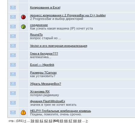
Копирование в Excel
процесс копирования с 2 ProgressBar на C++ builder
2 ProgressBar и выбор директорий
соединение
Как узнать какая машина (IP) хочет уста
RoundTo
вопрос старый но ...
Vector и его повторная инициализация
Глюк в билдере???
математика...
Excel — Hiperlink
Размеры TCanvas
как установить?
Убрать MessageBox?
Установка RX
потерял ридмишку
функция FlashWindowEx
значек в трее не хочет мигать
HELP!!! Глобальные комбинации клавишь
Поцаны, помогите, очень срочно.
стр.: (161)
<
...
59
60
61
62
63
[64]
65
66
67
68
69
...
>