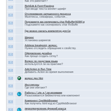
Как это работает?
RichEdit & Font=Fixedsys
При вводе текста меняет шрифт
Отслеживание запущенного процесса
Мьютексы, семафоры, события...
Подскажите как скопировать char RxBuffer[4096] в
Подскажите как скопировать char RxBuffe
Где можно скачать компилятор для Си
Шаринг
Установка шарингов
Address breakpoint, вопрос.
Нужно отследить обращение к свойству.
Оформление дизайна
Как проще создать сетку?
Вопрос по средствам языка
используется ли на практике?
Add Action in Run Time
Добавить Action во время выполнения
вопрос про Hint
Инстляторы
Где они обетают?
Работа с *.zip- и *.rar-архивами
Разыскивается библиотечка или компонент
Компонент CppWebBrowser
Как получить html код из CppWebBrowser
переопределение функций класса