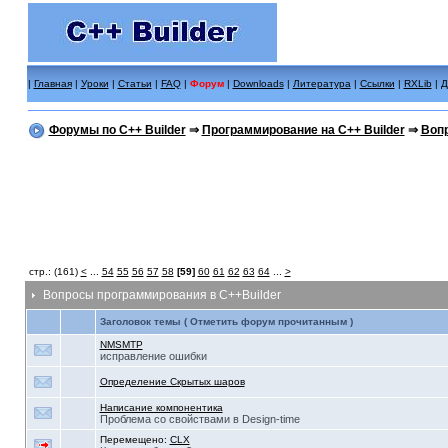
|
Главная
|
Уроки
|
Статьи
|
FAQ
|
Форум
|
Downloads
|
Литература
|
Ссылки
|
RXLib
|
Д
Форумы по C++ Builder
⇒
Программирование на C++ Builder
⇒
Вопр
стр.: (161)
<
...
54
55
56
57
58
[59]
60
61
62
63
64
...
>
Вопросы программирования в C++Builder
Заголовок темы ( Отметить форум прочитанным )
NMSMTP
исправление ошибки
Определение Скрытых шаров
Написание компонентика
Проблема со свойствами в Design-time
Перемещено:
CLX