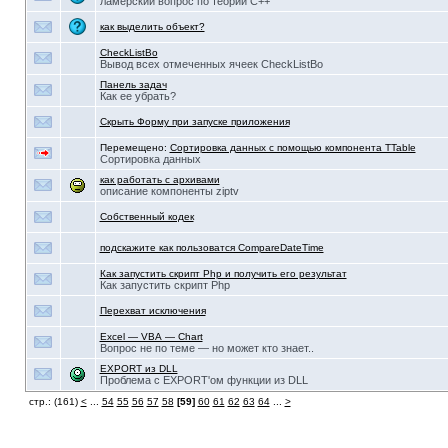
ламерский вопрос по теории С++
как выделить объект?
CheckListBo
Вывод всех отмеченных ячеек CheckListBo
Панель задач
Как ее убрать?
Скрыть Форму при запуске приложения
Перемещено:
Сортировка данных с помощью компонента TTable
Сортировка данных
как работать с архивами
описание компоненты ziptv
Собственный кодек
подскажите как пользоватся CompareDateTime
Как запустить скрипт Php и получить его результат
Как запустить скрипт Php
Перехват исключения
Excel — VBA — Chart
Вопрос не по теме — но может кто знает..
EXPORT из DLL
Проблема с EXPORT'ом функции из DLL
стр.: (161)
<
...
54
55
56
57
58
[59]
60
61
62
63
64
...
>