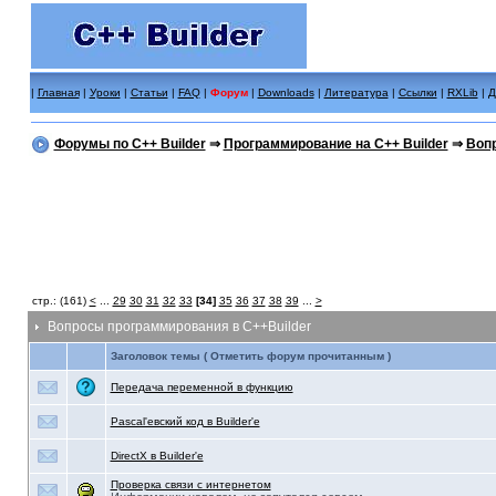
|
Главная
|
Уроки
|
Статьи
|
FAQ
|
Форум
|
Downloads
|
Литература
|
Ссылки
|
RXLib
|
Д
Форумы по C++ Builder
⇒
Программирование на C++ Builder
⇒
Вопр
стр.: (161)
<
...
29
30
31
32
33
[34]
35
36
37
38
39
...
>
Вопросы программирования в C++Builder
Заголовок темы ( Отметить форум прочитанным )
Передача переменной в функцию
Pascal'евский код в Builder'e
DirectX в Builder'e
Проверка связи с интернетом