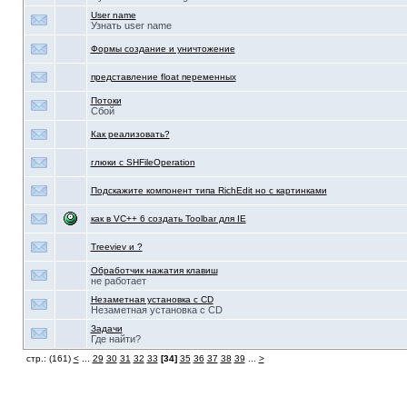
User name
Узнать user name
Формы создание и уничтожение
представление float переменных
Потоки
Сбой
Как реализовать?
глюки с SHFileOperation
Подскажите компонент типа RichEdit но с картинками
как в VC++ 6 создать Toolbar для IE
Treeviev и ?
Обработчик нажатия клавиш
не работает
Незаметная установка с CD
Незаметная установка с CD
Задачи
Где найти?
стр.: (161)
<
...
29
30
31
32
33
[34]
35
36
37
38
39
...
>