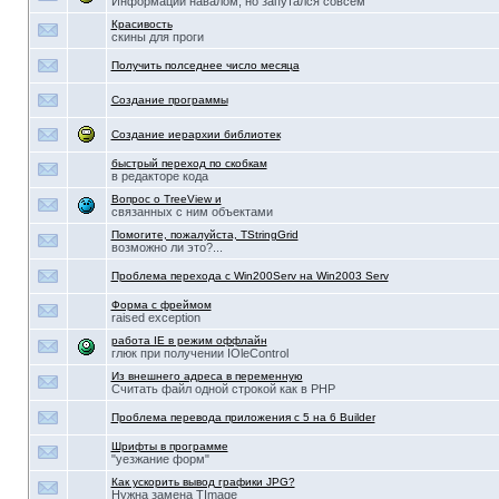
Информации навалом, но запутался совсем
Красивость
скины для проги
Получить полседнее число месяца
Создание программы
Создание иерархии библиотек
быстрый переход по скобкам
в редакторе кода
Вопрос о TreeView и
связанных с ним объектами
Помогите, пожалуйста, TStringGrid
возможно ли это?...
Проблема перехода с Win200Serv на Win2003 Serv
Форма с фреймом
raised exception
работа IE в режим оффлайн
глюк при получении IOleControl
Из внешнего адреса в переменную
Считать файл одной строкой как в РНР
Проблема перевода приложения с 5 на 6 Builder
Шрифты в программе
"уезжание форм"
Как ускорить вывод графики JPG?
Нужна замена TImage