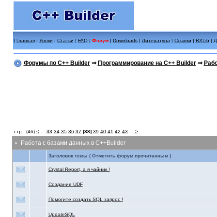
|
Главная
|
Уроки
|
Статьи
|
FAQ
|
Форум
|
Downloads
|
Литература
|
Ссылки
|
RXLib
|
Д
Форумы по C++ Builder
⇒
Программирование на C++ Builder
⇒
Рабо
стр.: (46)
<
...
33
34
35
36
37
[38]
39
40
41
42
43
...
>
Работа с базами данных в C++Builder
Заголовок темы ( Отметить форум прочитанным )
Crystal Report, а я чайник !
Создание UDF
Помогите создать SQL запрос !
UpdateSQL