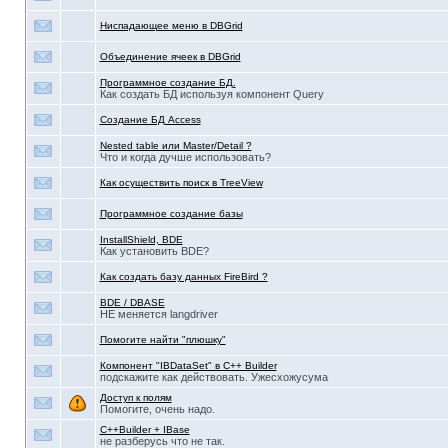
Ниспадающее меню в DBGrid
Объединение ячеек в DBGrid
Программное создание БД.
Как создать БД используя компонент Query
Создание БД Access
Nested table или Master/Detail ?
Что и когда дучше использовать?
Как осуществить поиск в TreeView
Программное создание базы
InstallShield, BDE
Как установить BDE?
Как создать базу данных FireBird ?
BDE / DBASE
НЕ меняется langdriver
Помогите найти "плюшку"
Компонент "IBDataSet" в С++ Builder
подскажите как действовать. Ужесхожусума
Доступ к полям
Помогите, очень надо.
C++Builder + IBase
не разберусь что не так.