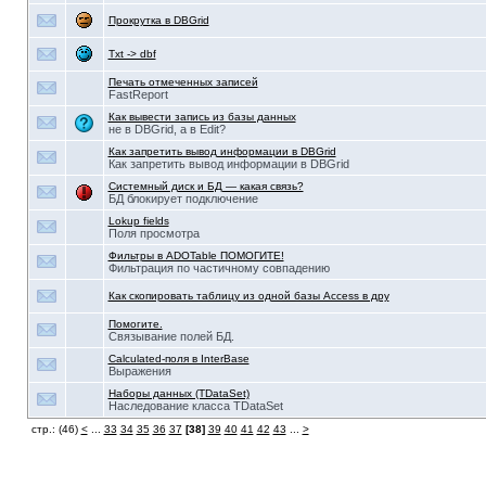
Прокрутка в DBGrid
Txt -> dbf
Печать отмеченных записей
FastReport
Как вывести запись из базы данных
не в DBGrid, а в Edit?
Как запретить вывод информации в DBGrid
Как запретить вывод информации в DBGrid
Системный диск и БД — какая связь?
БД блокирует подключение
Lokup fields
Поля просмотра
Фильтры в ADOTable ПОМОГИТЕ!
Фильтрация по частичному совпадению
Как скопировать таблицу из одной базы Access в дру
Помогите.
Связывание полей БД.
Calculated-поля в InterBase
Выражения
Наборы данных (TDataSet)
Наследование класса TDataSet
стр.: (46)
<
...
33
34
35
36
37
[38]
39
40
41
42
43
...
>