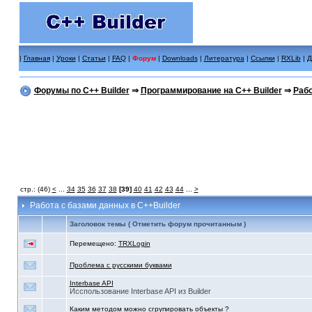
|
Главная
|
Уроки
|
Статьи
|
FAQ
|
Форум
|
Downloads
|
Литература
|
Ссылки
|
RXLib
|
Д
Форумы по C++ Builder
⇒
Программирование на C++ Builder
⇒
Рабо
стр.: (46)
<
...
34
35
36
37
38
[39]
40
41
42
43
44
...
>
Работа с базами данных в C++Builder
Заголовок темы ( Отметить форум прочитанным )
Перемещено:
TRXLogin
Проблема с русскими буквами
Interbase API
Исспользование Interbase API из Builder
Каким методом можно сгрупировать объекты ?