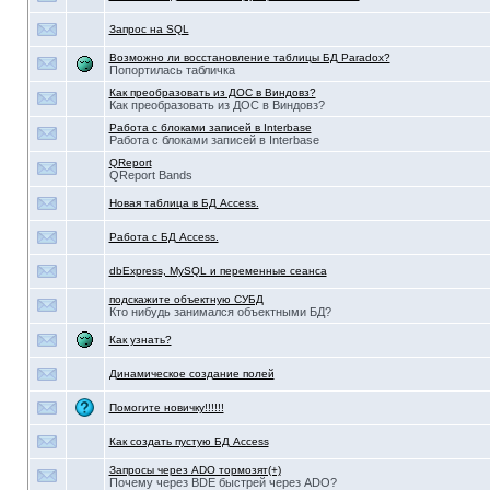
Запрос на SQL
Возможно ли восстановление таблицы БД Paradox?
Попортилась табличка
Как преобразовать из ДОС в Виндовз?
Как преобразовать из ДОС в Виндовз?
Работа с блоками записей в Interbase
Работа с блоками записей в Interbase
QReport
QReport Bands
Новая таблица в БД Access.
Работа с БД Access.
dbExpress, MySQL и переменные сеанса
подскажите объектную СУБД
Кто нибудь занимался объектными БД?
Как узнать?
Динамическое создание полей
Помогите новичку!!!!!!
Как создать пустую БД Access
Запросы через ADO тормозят(+)
Почему через BDE быстрей через ADO?