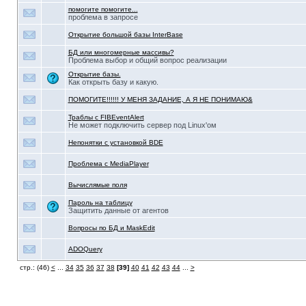
помогите помогите...
проблема в запросе
Открытие большой базы InterBase
БД или многомерные массивы?
Проблема выбор и общий вопрос реализации
Открытие базы.
Как открыть базу и какую.
ПОМОГИТЕ!!!!!! У МЕНЯ ЗАДАНИЕ, А Я НЕ ПОНИМАЮ&
Траблы с FIBEventAlert
Не может подключить сервер под Linux'ом
Непонятки с установкой BDE
Проблема с MediaPlayer
Вычислямые поля
Пароль на таблицу
Защитить данные от агентов
Вопросы по БД и MaskEdit
ADOQuery
стр.: (46)
<
...
34
35
36
37
38
[39]
40
41
42
43
44
...
>