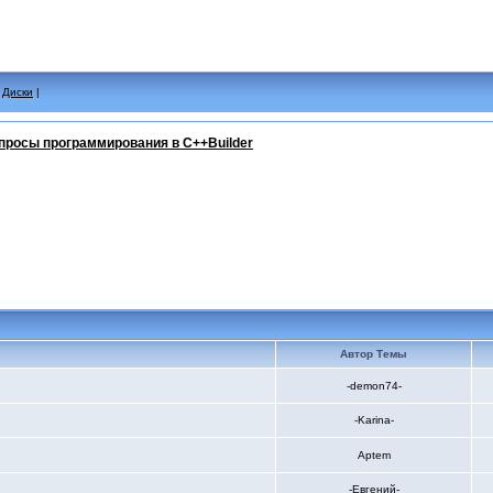
|
Диски
|
просы программирования в C++Builder
Автор Темы
-demon74-
-Karina-
Aptem
-Евгений-