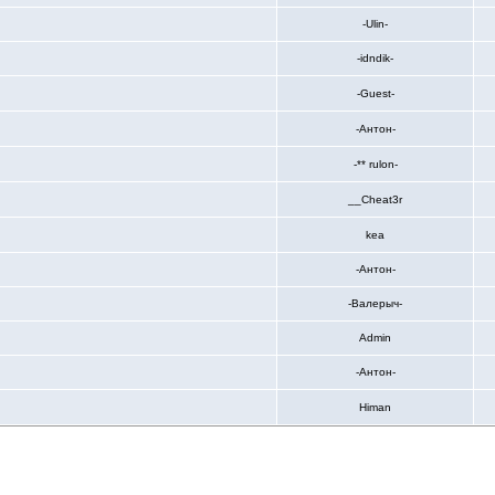
-Ulin-
-idndik-
-Guest-
-Антон-
-** rulon-
__Cheat3r
kea
-Антон-
-Валерыч-
Admin
-Антон-
Himan