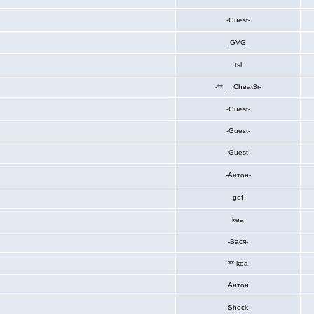
-Guest-
_GVG_
tsl
-** __Cheat3r-
-Guest-
-Guest-
-Guest-
-Антон-
-gef-
kea
-Вася-
-** kea-
Антон
-Shock-