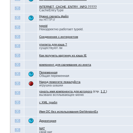
INTERNET_CACHE_ENTRY_INFO ?????
CacheEntryType
Нужно скачать файл
по HTTP://
typeid
Некорректно работает typeid.
Соединение с интернетом
утилита для кэша ?
существуют ли
Как получить картинку из кэша IE
компонент для скачивание из инета
Переменная
Общая переменная
Народ помогите пожалуйста
игрушка шашки
узнать имя компонента для которого
(стр.
1
2
)
вызвано всплывающее меню
с XML трабл
Имя ОС без использования GetVersionEx
Директория
NAT
свой нат