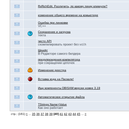
RxRichEdit. Различить, по какому линку кликнули?
изменение общего времени на комьютере
Ошибка при линковки
VC++
Сохранение и загрузка
текта
чисто API
скомпилировать проект без vcl.h
Шрифт
В Редакторе самого билдера
предупреждения компилятора
при сокращении цепочек
Изменение реестра
Вставка кода на Паскале!
Ищу компоненты DBISAM версии новее 3.19
Автоматическое открытие файла
TStrings Name=Value
Как оно работает
стр.: (161)
<
...
35
36
37
38
39
[40]
41
42
43
44
45
...
>