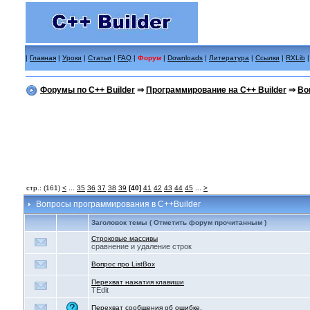
|
Главная
|
Уроки
|
Статьи
|
FAQ
|
Форум
|
Downloads
|
Литература
|
Ссылки
|
RXLib
Форумы по C++ Builder
⇒
Программирование на C++ Builder
⇒
Во
стр.: (161)
<
...
35
36
37
38
39
[40]
41
42
43
44
45
...
>
Вопросы программирования в C++Builder
Заголовок темы ( Отметить форум прочитанным )
Строковые массивы
сравнение и удаление строк
Вопрос про ListBox
Перехват нажатия клавиши
TEdit
Перехват сообщения об ошибке.